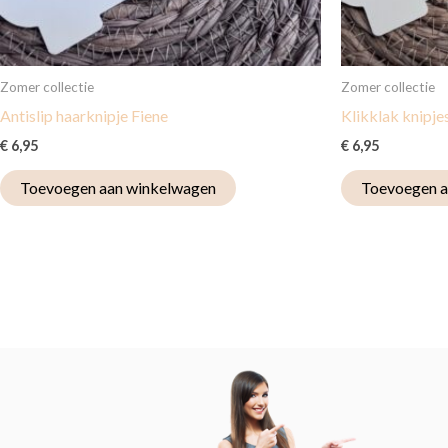
Zomer collectie
Zomer collectie
Antislip haarknipje Fiene
Klikklak knipjes
€
6,95
€
6,95
Toevoegen aan winkelwagen
Toevoegen a