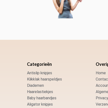
Categorieën
Overi
Antislip knipjes
Home
Klikklak haarspeldjes
Contac
Diademen
Accoun
Haarelastiekjes
Algeme
Baby haarbandjes
Privacy
Aligator knipjes
Verzen