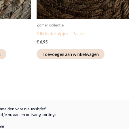
Zomer collectie
Klikklak knipjes – Pastel
€
6,95
n
Toevoegen aan winkelwagen
melden voor nieuwsbrief
d je nu aan en ontvang korting:
am