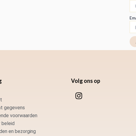
Ema
g
Volg ons op
I
n
t
s
t gegevens
t
nde voorwaarden
a
 beleid
g
den en bezorging