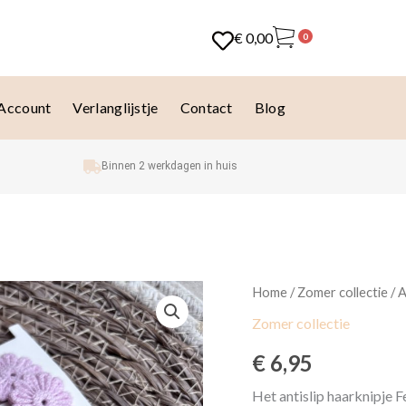
€
0,00
0
 Account
Verlanglijstje
Contact
Blog
Binnen 2 werkdagen in huis
Antislip
Home
/
Zomer collectie
/ A
haarknipje
Zomer collectie
Fee
aantal
€
6,95
Het antislip haarknipje Fe