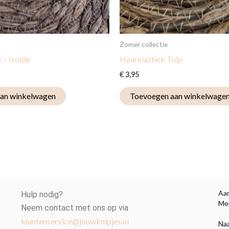
Zomer collectie
 – Isolde
Haarelastiek Tulp
€
3,95
an winkelwagen
Toevoegen aan winkelwage
Aan
Hulp nodig?
Mel
Neem contact met ons op via
klantenservice@jouwknipjes.nl
Na