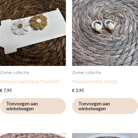
Zomer collectie
Zomer collectie
Antislip haarknipje Madelief
Haarelastiekje Softijs
€
7,95
€
3,95
Toevoegen aan
Toevoegen aan
winkelwagen
winkelwagen