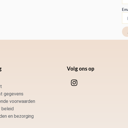
Ema
g
Volg ons op
I
n
t
s
t gegevens
t
nde voorwaarden
a
 beleid
g
den en bezorging
r