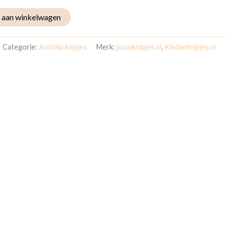
 aan winkelwagen
Categorie:
Antislip knipjes
Merk:
jouwknipjes.nl
,
Kinderknipjes.nl