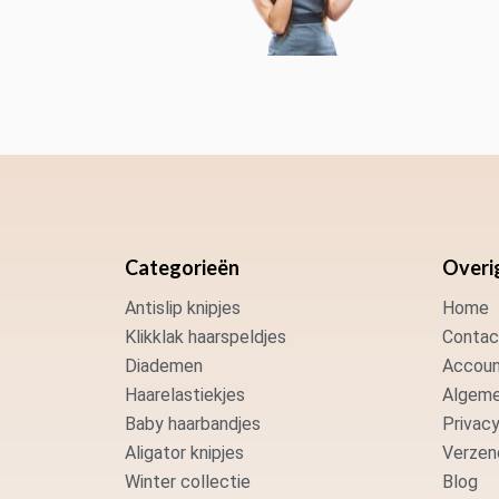
Categorieën
Overi
Antislip knipjes
Home
Klikklak haarspeldjes
Contac
Diademen
Accoun
Haarelastiekjes
Algeme
Baby haarbandjes
Privacy
Aligator knipjes
Verzen
Winter collectie
Blog