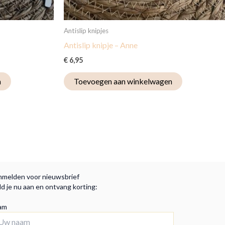
Antislip knipjes
Antislip knipje – Anne
€
6,95
n
Toevoegen aan winkelwagen
melden voor nieuwsbrief
d je nu aan en ontvang korting:
am