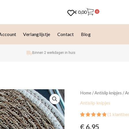
€
0,00
0
 Account
Verlanglijstje
Contact
Blog
Binnen 2 werkdagen in huis
Antislip
Home
/
Antislip knipjes
/ A
haarspeldjes
Antislip knipjes
Amy
aantal
(
1
klantbeo
Gewaardeerd
1
€
6,95
5.00
op 5