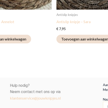
Antislip knipjes
– Annelot
Antislip knipje – Sara
€
7,95
an winkelwagen
Toevoegen aan winkelwage
Aan
Hulp nodig?
Mel
Neem contact met ons op via
klantenservice@jouwknipjes.nl
Na