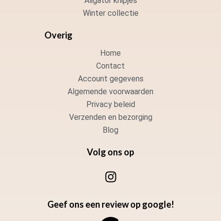
Aligator knipjes
Winter collectie
Overig
Home
Contact
Account gegevens
Algemende voorwaarden
Privacy beleid
Verzenden en bezorging
Blog
Volg ons op
I
n
s
Geef ons een review op google!
t
a