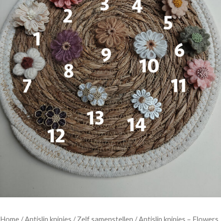
Home
/
Antislip knipjes
/
Zelf samenstellen
/ Antislip knipjes – Flowers