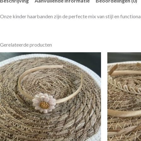
Beschrijving
Aanvullende informatie
Beoordelingen (0)
Onze kinder haarbanden zijn de perfecte mix van stijl en functiona
Gerelateerde producten