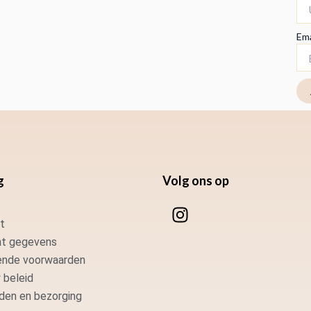
Ema
g
Volg ons op
I
n
t
s
t gegevens
t
nde voorwaarden
a
 beleid
g
den en bezorging
r