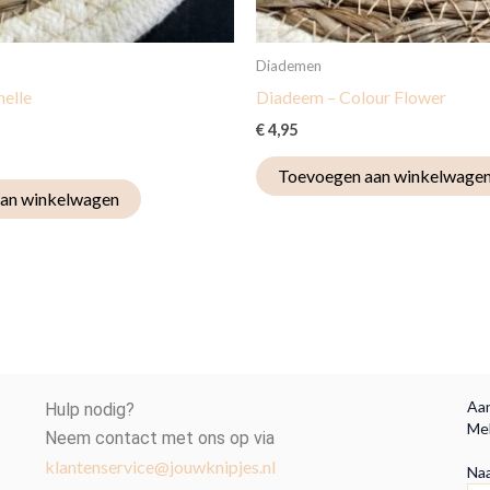
Diademen
elle
Diadeem – Colour Flower
€
4,95
Toevoegen aan winkelwage
an winkelwagen
Aan
Hulp nodig?
Mel
Neem contact met ons op via
klantenservice@jouwknipjes.nl
Na