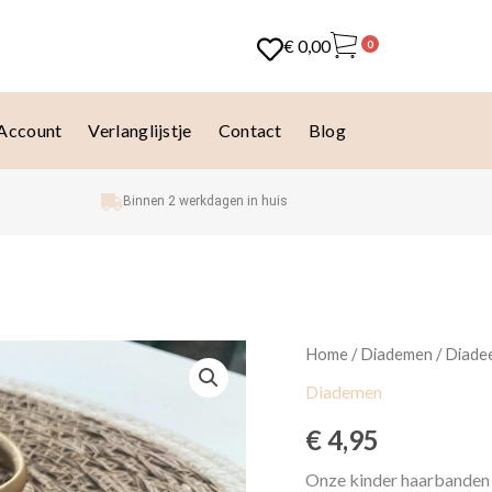
€
0,00
0
 Account
Verlanglijstje
Contact
Blog
Binnen 2 werkdagen in huis
Diadeem
Home
/
Diademen
/ Diade
-
Diademen
Mirthe
aantal
€
4,95
Onze kinder haarbanden zi