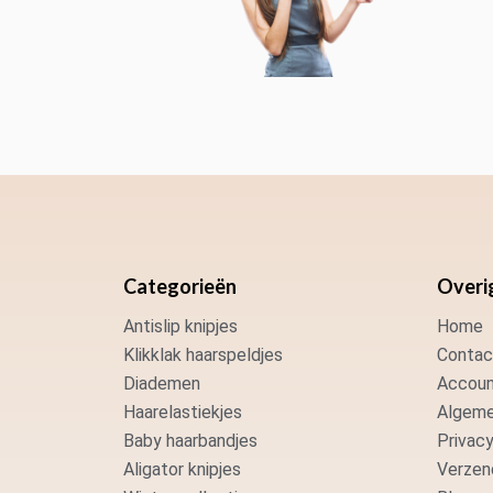
Categorieën
Overi
Antislip knipjes
Home
Klikklak haarspeldjes
Contac
Diademen
Accoun
Haarelastiekjes
Algeme
Baby haarbandjes
Privacy
Aligator knipjes
Verzen