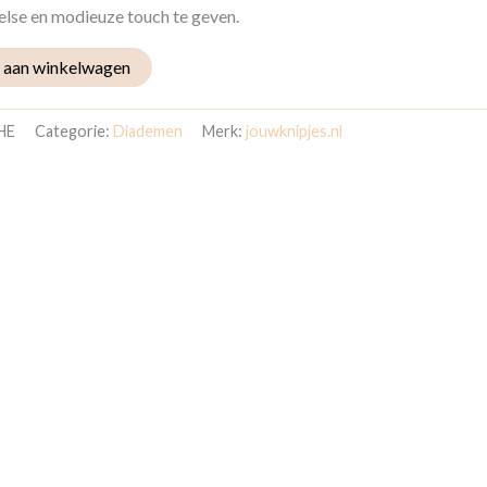
eelse en modieuze touch te geven.
 aan winkelwagen
HE
Categorie:
Diademen
Merk:
jouwknipjes.nl