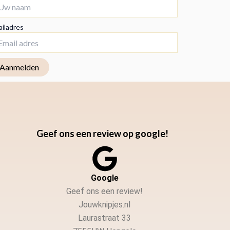
iladres
Geef ons een review op google!
Google
Geef ons een review!
Jouwknipjes.nl
Laurastraat 33