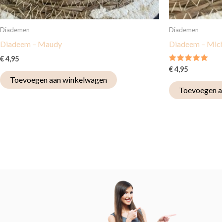
Diademen
Diademen
Diadeem – Maudy
Diadeem – Mich
€
4,95
Gewaardeerd
€
4,95
5.00
Toevoegen aan winkelwagen
uit 5
Toevoegen a