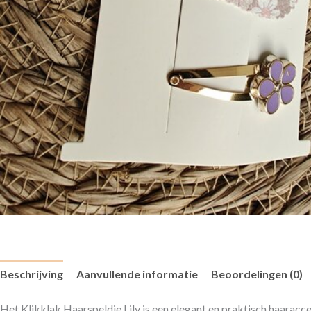
Beschrijving
Aanvullende informatie
Beoordelingen (0)
Het Klikklak Haarspeldje Lily is een elegant en praktisch haaracces