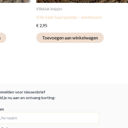
Klikklak knipjes
Klik klak haarspeldje – eenkhoorn
€
2,95
n
Toevoegen aan winkelwagen
melden voor nieuwsbrief
d je nu aan en ontvang korting:
am