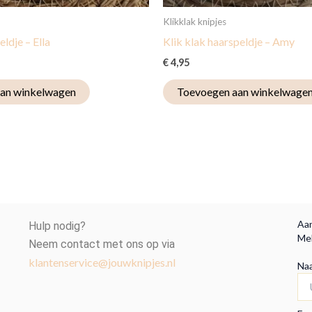
Klikklak knipjes
ldje – Ella
Klik klak haarspeldje – Amy
€
4,95
an winkelwagen
Toevoegen aan winkelwage
Aan
Hulp nodig?
Mel
Neem contact met ons op via
klantenservice@jouwknipjes.nl
Na