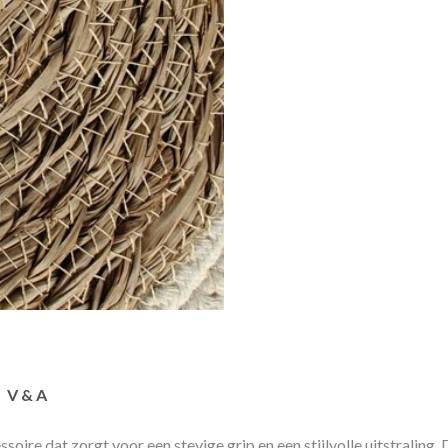
V & A
soire dat zorgt voor een stevige grip en een stijlvolle uitstraling.