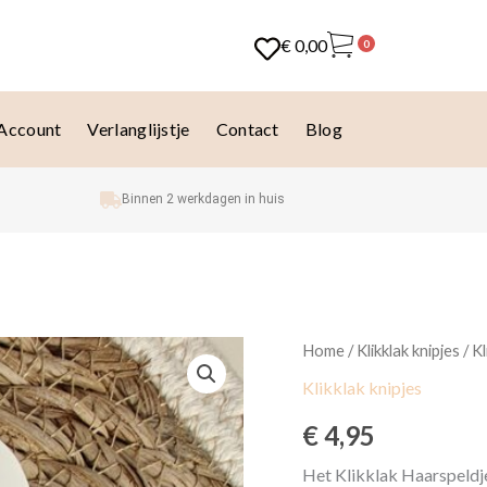
€
0,00
0
 Account
Verlanglijstje
Contact
Blog
Binnen 2 werkdagen in huis
Klikklak
Home
/
Klikklak knipjes
/ Kl
haarspeldje
Klikklak knipjes
-
Lily
€
4,95
aantal
Het Klikklak Haarspeldje 