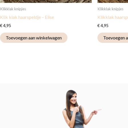
Klikklak knipjes
Klikklak knipjes
Klik klak haarspeldje – Elise
Klikklak haarspe
€
4,95
€
4,95
Toevoegen aan winkelwagen
Toevoegen a