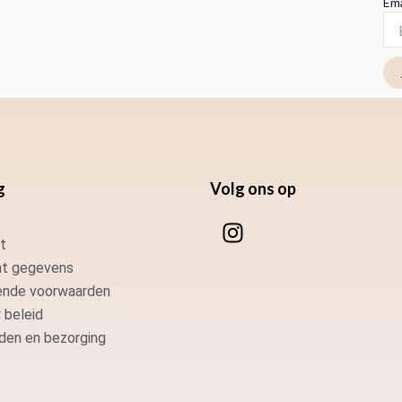
Ema
g
Volg ons op
I
n
t
s
t gegevens
t
nde voorwaarden
a
 beleid
g
den en bezorging
r
a
m