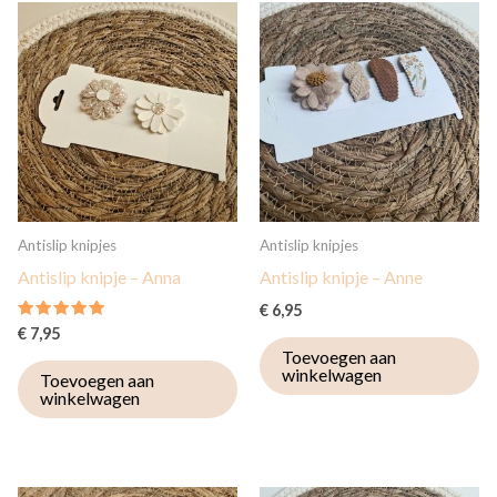
Antislip knipjes
Antislip knipjes
Antislip knipje – Anna
Antislip knipje – Anne
€
6,95
Gewaardeerd
€
7,95
5.00
Toevoegen aan
uit 5
winkelwagen
Toevoegen aan
winkelwagen