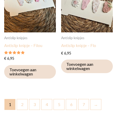
Antislip knipjes
Antislip knipjes
Antislip knipje – Filou
Antislip knipje – Flo
€
6,95
Gewaardeerd
€
6,95
5.00
Toevoegen aan
uit 5
winkelwagen
Toevoegen aan
winkelwagen
1
2
3
4
5
6
7
→