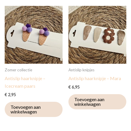
Zomer collectie
Antislip knipjes
Antislip haarknipje –
Antislip haarknipje – Mara
Icecream paars
€
6,95
€
2,95
Toevoegen aan
winkelwagen
Toevoegen aan
winkelwagen