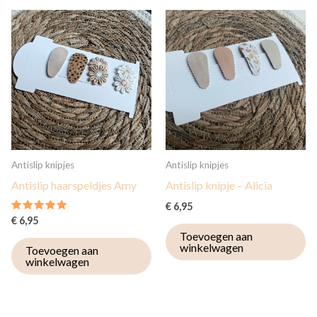
Antislip knipjes
Antislip knipjes
Antislip haarspeldjes Amy
Antislip knipje – Alicia
€
6,95
Gewaardeerd
€
6,95
5.00
Toevoegen aan
uit 5
winkelwagen
Toevoegen aan
winkelwagen